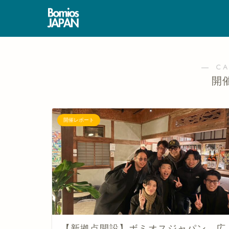
― C
開
開催レポート
【新拠点開設】ボミオスジャパン、広